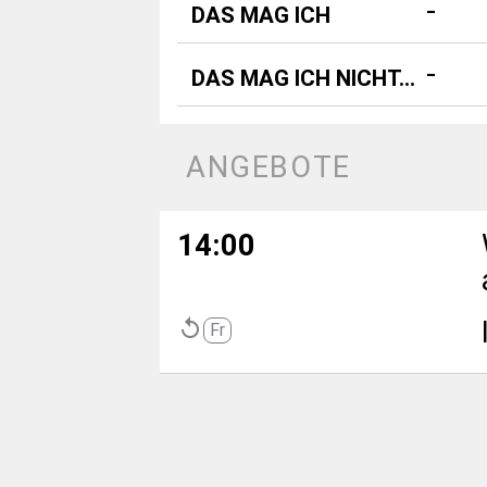
 - 
DAS MAG ICH
 - 
DAS MAG ICH NICHT...
ANGEBOTE
14:00
replay
Fr